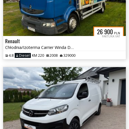
26 900
PLN
FAKTURA VAT
Renault
Chłodnia/Izoterma Carrier Winda Dhollandia
4.8
Diesel
KM 220
2008
329000