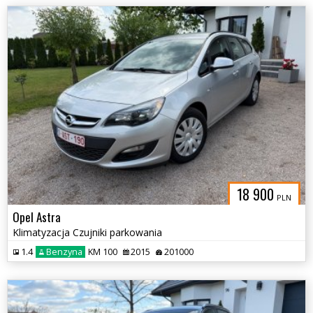
18 900
PLN
Opel Astra
Klimatyzacja Czujniki parkowania
1.4
Benzyna
KM 100
2015
201000