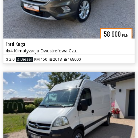
58 900
PLN
Ford Kuga
4x4 Klimatyzacja Dwustrefowa Czujniki Tempomat Nawigacja
2.0
Diesel
KM 150
2018
168000