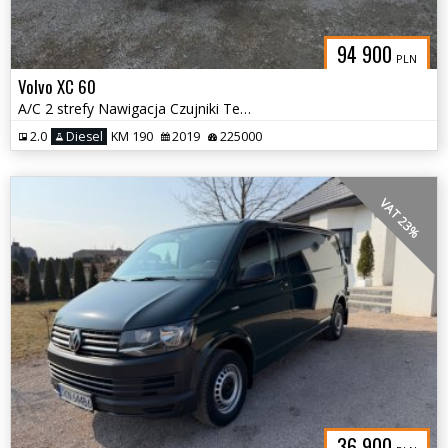
94 900
PLN
Volvo XC 60
A/C 2 strefy Nawigacja Czujniki Tempomat Alu 20
2.0
Diesel
KM 190
2019
225000
VAT 23%
36 900