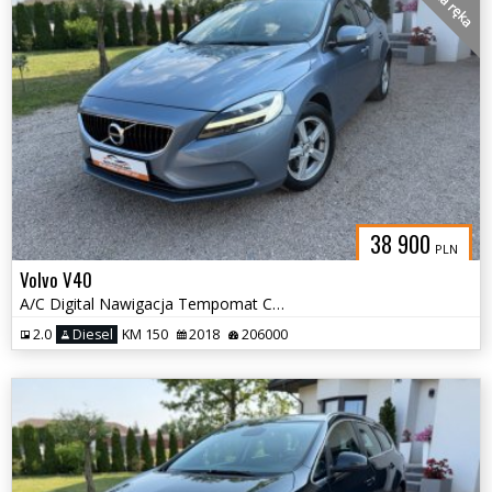
38 900
PLN
Volvo V40
A/C Digital Nawigacja Tempomat Czujniki Led
2.0
Diesel
KM 150
2018
206000