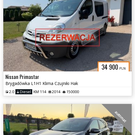
34 900
PLN
Nissan Primastar
Brygadówka L1H1 Klima Czujniki Hak
2.0
Diesel
KM 114
2014
150000
automat