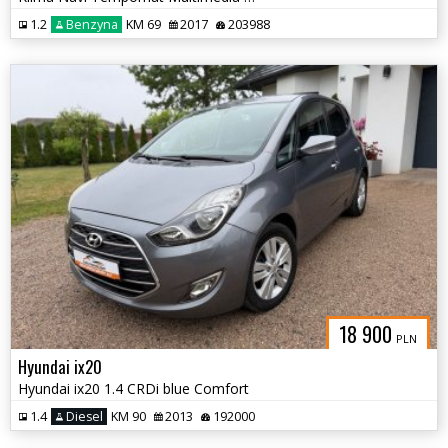
1.2
Benzyna
KM 69
2017
203988
18 900
PLN
Hyundai ix20
Hyundai ix20 1.4 CRDi blue Comfort
1.4
Diesel
KM 90
2013
192000