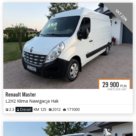
VAT 23%
29 900
PLN
FAKTURA VAT
Renault Master
L2H2 Klima Nawigacja Hak
2.3
Diesel
KM 125
2012
171000