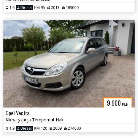
1.6
Diesel
KM 95
2013
183000
9 900
PLN
Opel Vectra
Klimatyzacja Tempomat Hak
1.9
Diesel
KM 120
2009
274000