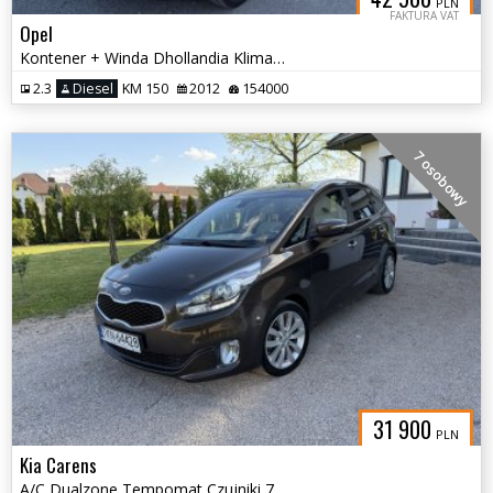
PLN
FAKTURA VAT
Opel
Kontener + Winda Dhollandia Klima Paka 4.10 m
2.3
Diesel
KM 150
2012
154000
7 osobowy
31 900
PLN
Kia Carens
A/C Dualzone Tempomat Czujniki 7 miejsc Led