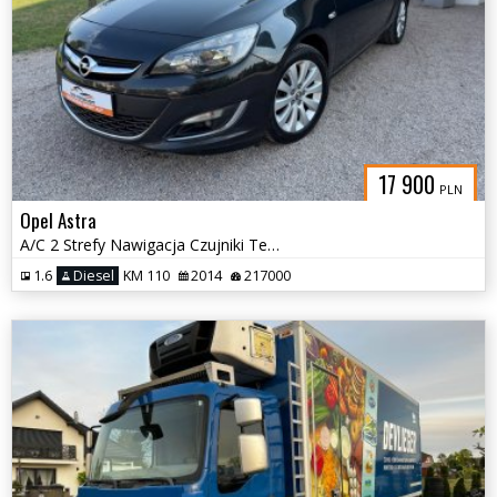
17 900
PLN
Opel Astra
A/C 2 Strefy Nawigacja Czujniki Tempomat
1.6
Diesel
KM 110
2014
217000