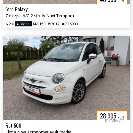
PLN
Ford Galaxy
7 miejsc A/C 2 strefy Navi Tempomat Czujniki Grzane fotele Hak
2.0
Diesel
KM 150
2017
216000
28 905
PLN
FAKTURA VAT
Fiat 500
Klima Navi Tempomat Multimedia Alu 15