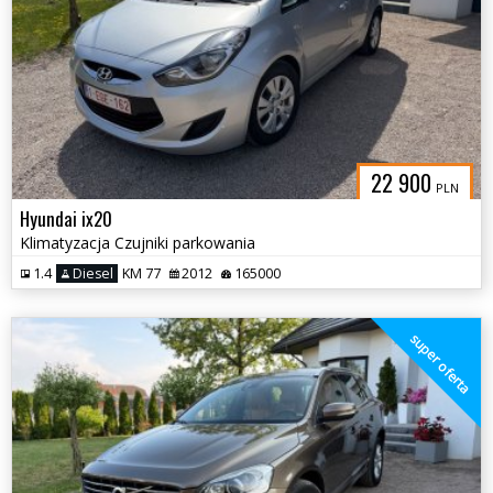
22 900
PLN
Hyundai ix20
Klimatyzacja Czujniki parkowania
1.4
Diesel
KM 77
2012
165000
super oferta