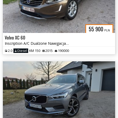
55 900
PLN
Volvo XC 60
Inscription A/C Dualzone Nawigacja Tempomat Czujniki
2.0
Diesel
KM 150
2015
190000