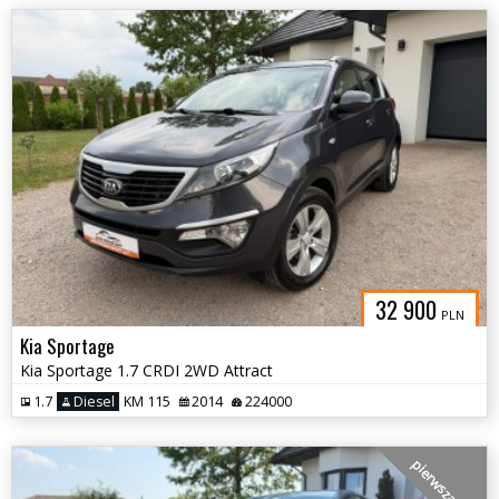
32 900
PLN
Kia Sportage
Kia Sportage 1.7 CRDI 2WD Attract
1.7
Diesel
KM 115
2014
224000
pierwsza ręka