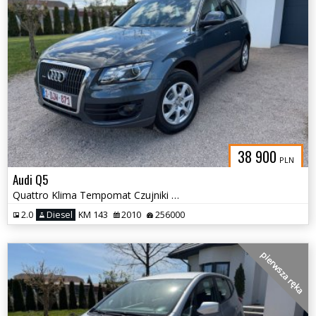
38 900
PLN
Audi Q5
Quattro Klima Tempomat Czujniki Hak
2.0
Diesel
KM 143
2010
256000
pierwsza ręka