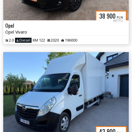
38 900
PLN
NETTO
Opel
Opel Vivaro
2.0
Diesel
KM 122
2020
196000
42 900