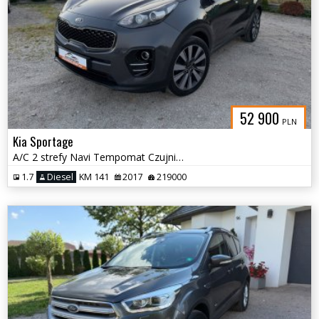
52 900
PLN
Kia Sportage
A/C 2 strefy Navi Tempomat Czujniki Kamera Alu 19
1.7
Diesel
KM 141
2017
219000