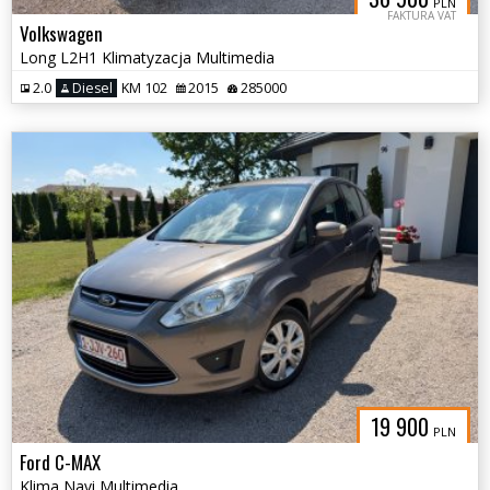
PLN
FAKTURA VAT
Volkswagen
Long L2H1 Klimatyzacja Multimedia
2.0
Diesel
KM 102
2015
285000
19 900
PLN
Ford C-MAX
Klima Navi Multimedia