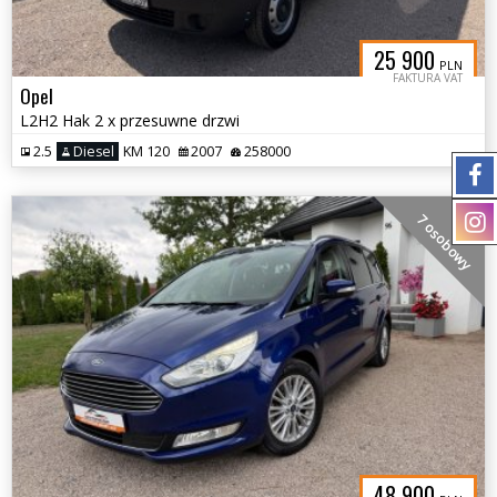
25 900
PLN
FAKTURA VAT
Opel
L2H2 Hak 2 x przesuwne drzwi
2.5
Diesel
KM 120
2007
258000
7 osobowy
48 900