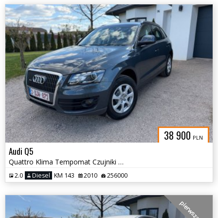
38 900
PLN
Audi Q5
Quattro Klima Tempomat Czujniki Hak
2.0
Diesel
KM 143
2010
256000
pierwsza ręka