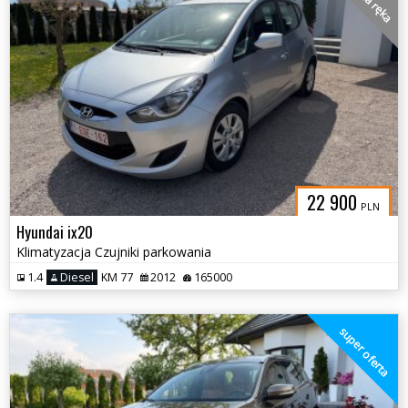
22 900
PLN
Hyundai ix20
Klimatyzacja Czujniki parkowania
1.4
Diesel
KM 77
2012
165000
super oferta