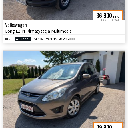
36 900
PLN
FAKTURA VAT
Volkswagen
Long L2H1 Klimatyzacja Multimedia
2.0
Diesel
KM 102
2015
285000
19 900