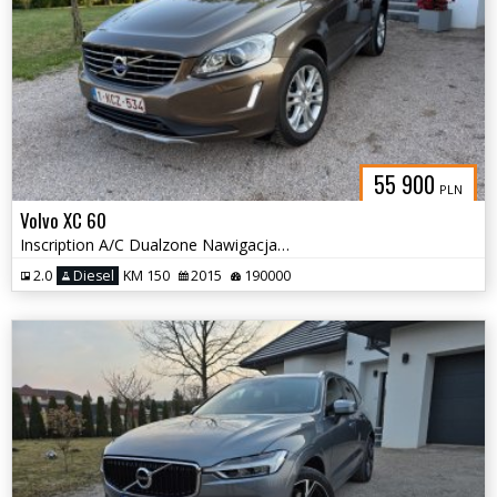
55 900
PLN
Volvo XC 60
Inscription A/C Dualzone Nawigacja Tempomat Czujniki
2.0
Diesel
KM 150
2015
190000