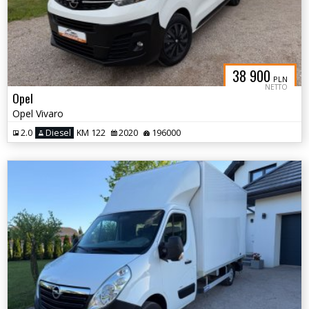
38 900
PLN
NETTO
Opel
Opel Vivaro
2.0
Diesel
KM 122
2020
196000