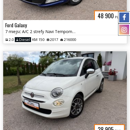
48 900
PLN
Ford Galaxy
7 miejsc A/C 2 strefy Navi Tempomat Czujniki Grzane fotele Hak
2.0
Diesel
KM 150
2017
216000
28 905