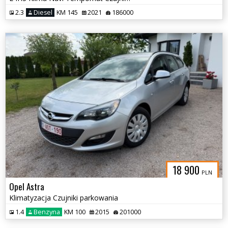
2.3
Diesel
KM 145
2021
186000
18 900
PLN
Opel Astra
Klimatyzacja Czujniki parkowania
1.4
Benzyna
KM 100
2015
201000