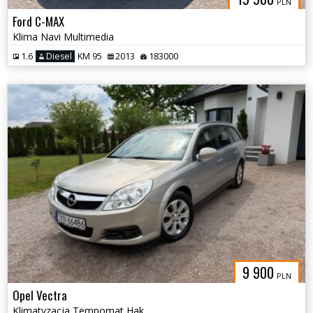
PLN
Ford C-MAX
Klima Navi Multimedia
1.6
Diesel
KM 95
2013
183000
9 900
PLN
Opel Vectra
Klimatyzacja Tempomat Hak