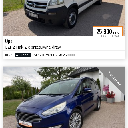
25 900
PLN
FAKTURA VAT
Opel
L2H2 Hak 2 x przesuwne drzwi
2.5
Diesel
KM 120
2007
258000
7 osobowy