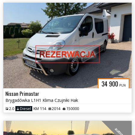
34 900
PLN
Nissan Primastar
Brygadówka L1H1 Klima Czujniki Hak
2.0
Diesel
KM 114
2014
150000
automat