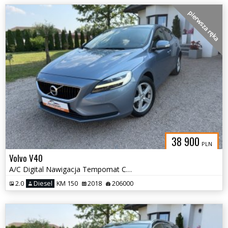
pierwsza ręka
38 900
PLN
Volvo V40
A/C Digital Nawigacja Tempomat Czujniki Led
2.0
Diesel
KM 150
2018
206000