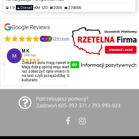
1.9
Diesel
KM 120
2009
274000
Google Reviews
5
129 reviews
M
O
M
M K
Ol
M
O
1 year ago
1 ye
Ciekawe auta mają nawet w atrakcyjnych cenach.
Pol
Mają dobrą opinię więc warto ich odwiedzić. Byłem
kont
raz zobaczyć opla vivaro i bez problemu pozwolili mi
na test czyli przejażdżkę. Spoko goście. Bardzo
kulturalni.
Potrzebujesz pomocy?
Zadzwoń 605-392-371 / 793-990-023