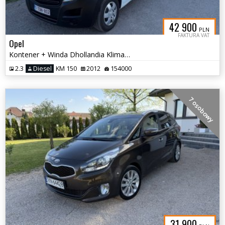
42 900
PLN
FAKTURA VAT
Opel
Kontener + Winda Dhollandia Klima Paka 4.10 m
2.3
Diesel
KM 150
2012
154000
7 osobowy
31 900