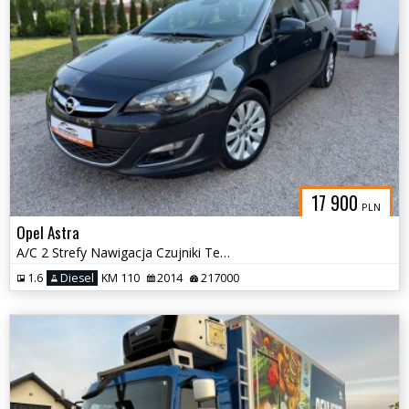
17 900
PLN
Opel Astra
A/C 2 Strefy Nawigacja Czujniki Tempomat
1.6
Diesel
KM 110
2014
217000