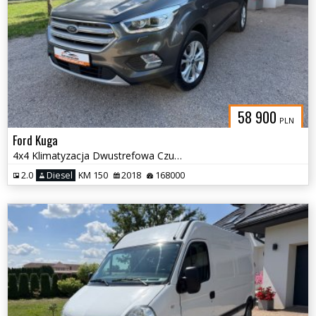
58 900
PLN
Ford Kuga
4x4 Klimatyzacja Dwustrefowa Czujniki Tempomat Nawigacja
2.0
Diesel
KM 150
2018
168000