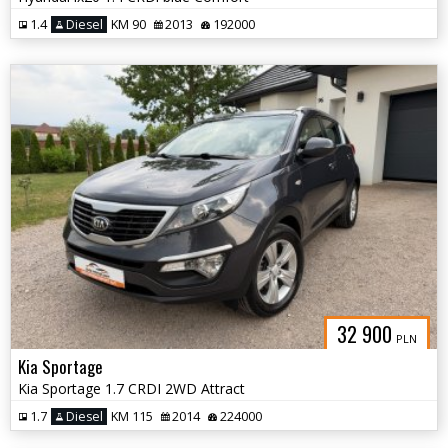
1.4
Diesel
KM 90
2013
192000
32 900
PLN
Kia Sportage
Kia Sportage 1.7 CRDI 2WD Attract
1.7
Diesel
KM 115
2014
224000