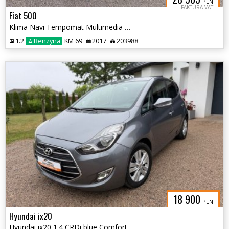
PLN
FAKTURA VAT
Fiat 500
Klima Navi Tempomat Multimedia Alu 15
1.2
Benzyna
KM 69
2017
203988
18 900
PLN
Hyundai ix20
Hyundai ix20 1.4 CRDi blue Comfort