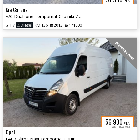
PLN
Kia Carens
A/C Dualzone Tempomat Czujniki 7 miejsc Led
1.7
Diesel
KM 136
2013
171000
pierwsza ręka
56 900
PLN
FAKTURA VAT
Opel
L4H3 Klima Navi Tempomat Czujniki Pierwszy właściciel