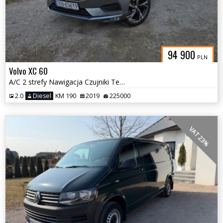
94 900
PLN
Volvo XC 60
A/C 2 strefy Nawigacja Czujniki Tempomat Alu 20
2.0
Diesel
KM 190
2019
225000
VAT 23%