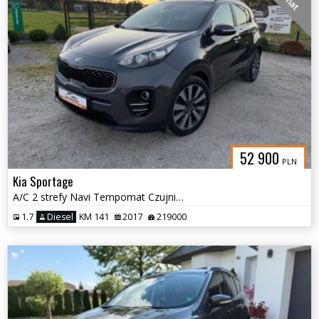
52 900
PLN
Kia Sportage
A/C 2 strefy Navi Tempomat Czujniki Kamera Alu 19
1.7
Diesel
KM 141
2017
219000