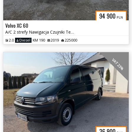
94 900
PLN
Volvo XC 60
A/C 2 strefy Nawigacja Czujniki Tempomat Alu 20
2.0
Diesel
KM 190
2019
225000
VAT 23%
36 900