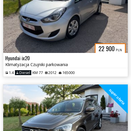
22 900
PLN
Hyundai ix20
Klimatyzacja Czujniki parkowania
1.4
Diesel
KM 77
2012
165000
super oferta