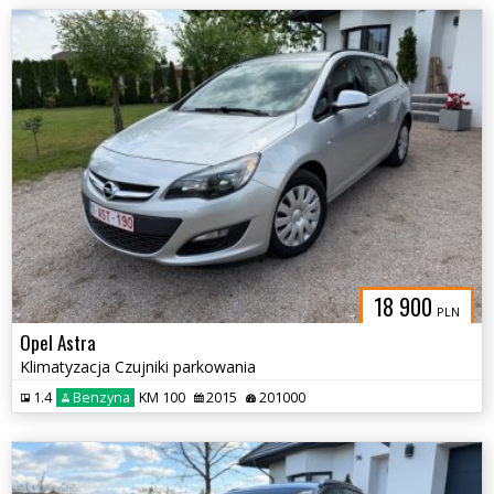
18 900
PLN
Opel Astra
Klimatyzacja Czujniki parkowania
1.4
Benzyna
KM 100
2015
201000