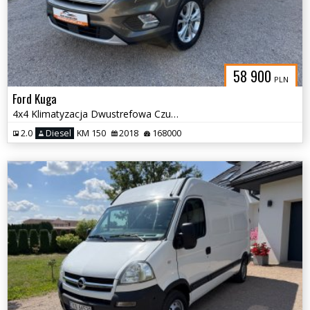
58 900
PLN
Ford Kuga
4x4 Klimatyzacja Dwustrefowa Czujniki Tempomat Nawigacja
2.0
Diesel
KM 150
2018
168000