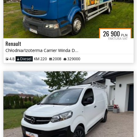
26 900
PLN
FAKTURA VAT
Renault
Chłodnia/Izoterma Carrier Winda Dhollandia
4.8
Diesel
KM 220
2008
329000