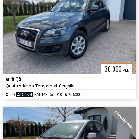
38 900
PLN
Audi Q5
Quattro Klima Tempomat Czujniki Hak
2.0
Diesel
KM 143
2010
256000
pierwsza ręka