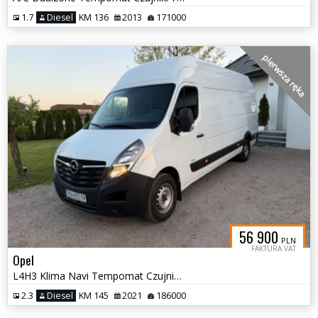
1.7
Diesel
KM 136
2013
171000
pierwsza ręka
56 900
PLN
FAKTURA VAT
Opel
L4H3 Klima Navi Tempomat Czujniki Pierwszy właściciel
2.3
Diesel
KM 145
2021
186000