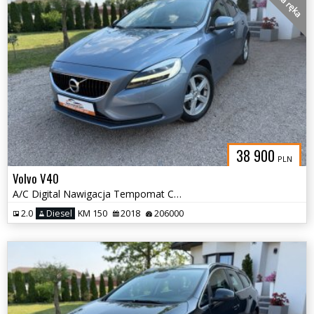
38 900
PLN
Volvo V40
A/C Digital Nawigacja Tempomat Czujniki Led
2.0
Diesel
KM 150
2018
206000