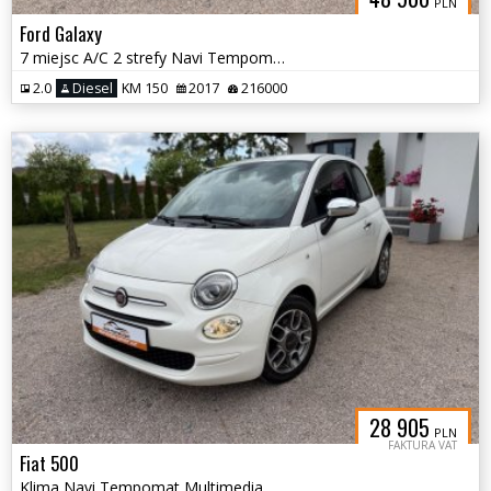
PLN
Ford Galaxy
7 miejsc A/C 2 strefy Navi Tempomat Czujniki Grzane fotele Hak
2.0
Diesel
KM 150
2017
216000
28 905
PLN
FAKTURA VAT
Fiat 500
Klima Navi Tempomat Multimedia Alu 15