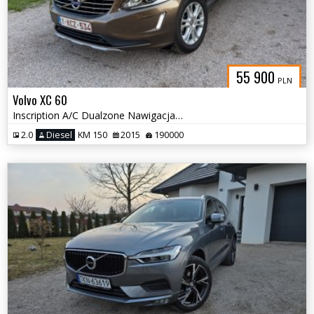
55 900
PLN
Volvo XC 60
Inscription A/C Dualzone Nawigacja Tempomat Czujniki
2.0
Diesel
KM 150
2015
190000