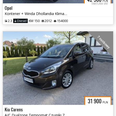
PLN
FAKTURA VAT
Opel
Kontener + Winda Dhollandia Klima Paka 4.10 m
2.3
Diesel
KM 150
2012
154000
7 osobowy
31 900
PLN
Kia Carens
A/C Dualzone Tempomat Czujniki 7 miejsc Led