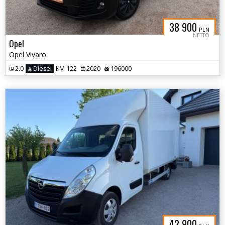
38 900
PLN
NETTO
Opel
Opel Vivaro
2.0
Diesel
KM 122
2020
196000
42 900