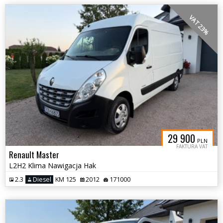
VAT 23%
29 900
PLN
FAKTURA VAT
Renault Master
L2H2 Klima Nawigacja Hak
2.3
Diesel
KM 125
2012
171000