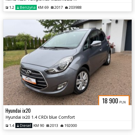
1.2
Benzyna
KM 69
2017
203988
18 900
PLN
Hyundai ix20
Hyundai ix20 1.4 CRDi blue Comfort
1.4
Diesel
KM 90
2013
192000