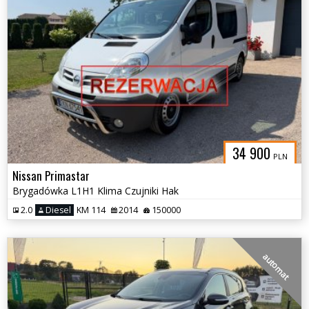
34 900
PLN
Nissan Primastar
Brygadówka L1H1 Klima Czujniki Hak
2.0
Diesel
KM 114
2014
150000
automat