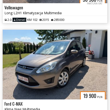
PLN
FAKTURA VAT
Volkswagen
Long L2H1 Klimatyzacja Multimedia
2.0
Diesel
KM 102
2015
285000
19 900
PLN
Ford C-MAX
Klima Navi Multimedia