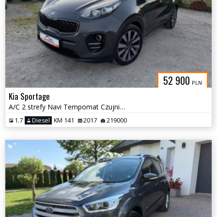
52 900
PLN
Kia Sportage
A/C 2 strefy Navi Tempomat Czujniki Kamera Alu 19
1.7
Diesel
KM 141
2017
219000