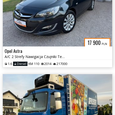
17 900
PLN
Opel Astra
A/C 2 Strefy Nawigacja Czujniki Tempomat
1.6
Diesel
KM 110
2014
217000