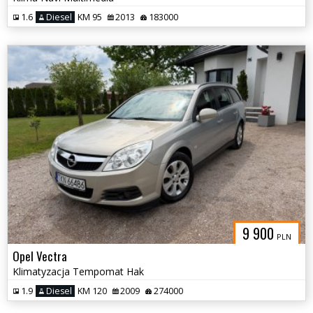
1.6
Diesel
KM 95
2013
183000
9 900
PLN
Opel Vectra
Klimatyzacja Tempomat Hak
1.9
Diesel
KM 120
2009
274000