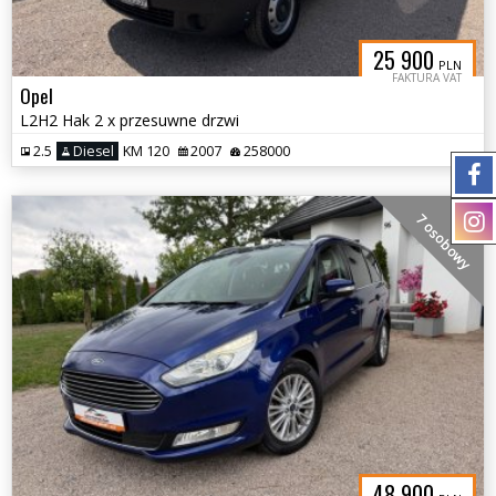
25 900
PLN
FAKTURA VAT
Opel
L2H2 Hak 2 x przesuwne drzwi
2.5
Diesel
KM 120
2007
258000
7 osobowy
48 900