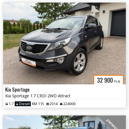
32 900
PLN
Kia Sportage
Kia Sportage 1.7 CRDI 2WD Attract
1.7
Diesel
KM 115
2014
224000
pierwsza ręka