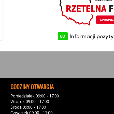
Olaf
Mate
O
M
1 year ago
1 year a
Polecam wszystko zgodnie z opisem, szybki
Poleca
kontakt :))
Znaleź
do tej 
GODZINY OTWARCIA
Poniedziałek 09:00 - 17:00
Wtorek 09:00 - 17:00
Środa 09:00 - 17:00
Czwartek 09:00 - 17:00