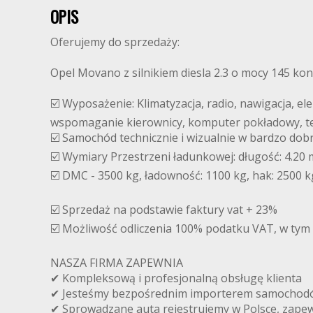
OPIS
Oferujemy do sprzedaży:
Opel Movano z silnikiem diesla 2.3 o mocy 145 ko
☑️ Wyposażenie: Klimatyzacja, radio, nawigacja, e
wspomaganie kierownicy, komputer pokładowy, tem
☑️ Samochód technicznie i wizualnie w bardzo dob
☑️ Wymiary Przestrzeni ładunkowej: długość: 4.20 
☑️ DMC - 3500 kg, ładowność: 1100 kg, hak: 2500 k
☑️ Sprzedaż na podstawie faktury vat + 23%
☑️ Możliwość odliczenia 100% podatku VAT, w tym
NASZA FIRMA ZAPEWNIA
✔ Kompleksową i profesjonalną obsługę klienta
✔ Jesteśmy bezpośrednim importerem samochodów
✔ Sprowadzane auta rejestrujemy w Polsce, zapew