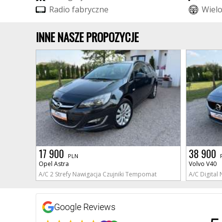
R
a
d
i
o
f
a
b
r
y
c
z
n
e
W
i
e
l
INNE NASZE PROPOZYCJE
17 900
38 900
PLN
Opel Astra
Volvo V40
A/C 2 Strefy Nawigacja Czujniki Tempomat
A/C Digital
Google Reviews