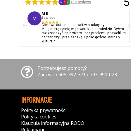
5
129 reviews
M
O
M
M K
M
1 year ago
Ciekawe auta mają nawet w atrakcyjnych cenach.
Mają dobrą opinię więc warto ich odwiedzić. Byłem
raz zobaczyć opla vivaro i bez problemu pozwolili mi
na test czyli przejażdżkę. Spoko goście. Bardzo
kulturalni.
Potrzebujesz pomocy?
Zadzwoń 605-392-371 / 793-990-023
INFORMACJE
Polityka prywatności
Polityka cookies
Klauzula informacyjna RODO
Reklamacje