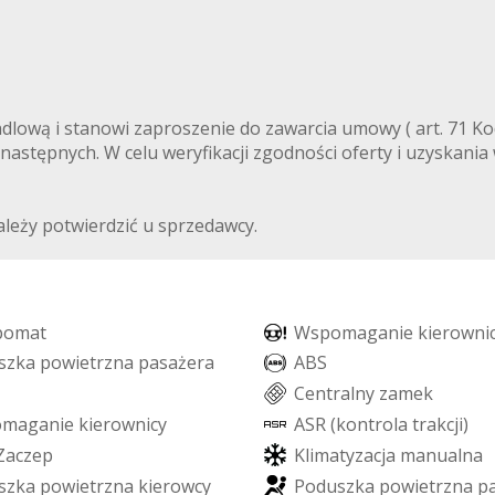
ndlową i stanowi zaproszenie do zawarcia umowy ( art. 71 Ko
 następnych. W celu weryfikacji zgodności oferty i uzyskania
leży potwierdzić u sprzedawcy.
p
o
m
a
t
W
s
p
o
m
a
g
a
n
i
e
k
i
e
r
o
w
n
i
s
z
k
a
p
o
w
i
e
t
r
z
n
a
p
a
s
a
ż
e
r
a
A
B
S
C
e
n
t
r
a
l
n
y
z
a
m
e
k
o
m
a
g
a
n
i
e
k
i
e
r
o
w
n
i
c
y
A
S
R
(
k
o
n
t
r
o
l
a
t
r
a
k
c
j
i
)
Z
a
c
z
e
p
K
l
i
m
a
t
y
z
a
c
j
a
m
a
n
u
a
l
n
a
s
z
k
a
p
o
w
i
e
t
r
z
n
a
k
i
e
r
o
w
c
y
P
o
d
u
s
z
k
a
p
o
w
i
e
t
r
z
n
a
p