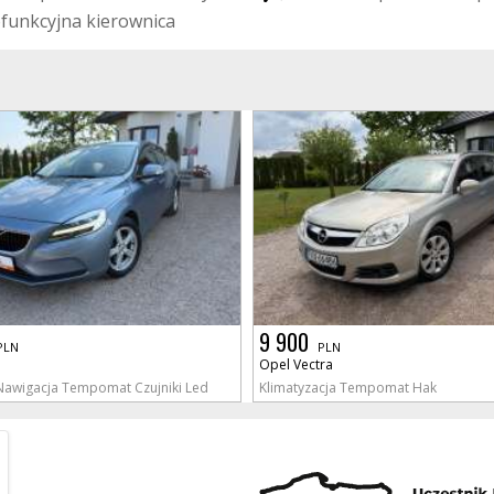
o
f
u
n
k
c
y
j
n
a
k
i
e
r
o
w
n
i
c
a
9 900
PLN
PLN
Opel Vectra
 Nawigacja Tempomat Czujniki Led
Klimatyzacja Tempomat Hak