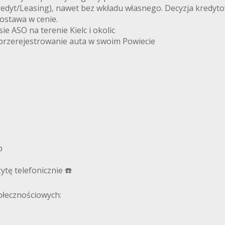
edyt/Leasing), nawet bez wkładu własnego. Decyzja kredyto
ostawa w cenie.
 ASO na terenie Kielc i okolic
 przerejestrowanie auta w swoim Powiecie
p
tę telefonicznie ☎️
łecznościowych: