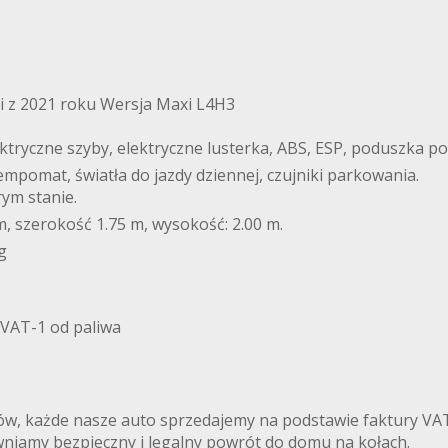
ni z 2021 roku Wersja Maxi L4H3
lektryczne szyby, elektryczne lusterka, ABS, ESP, poduszka p
pomat, światła do jazdy dziennej, czujniki parkowania.
rym stanie.
m, szerokość 1.75 m, wysokość: 2.00 m.
g
 VAT-1 od paliwa
, każde nasze auto sprzedajemy na podstawie faktury VA
niamy bezpieczny i legalny powrót do domu na kołach.