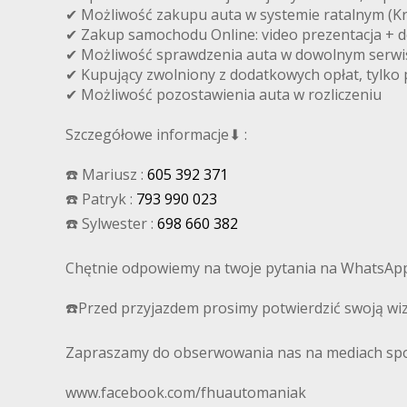
✔ Możliwość zakupu auta w systemie ratalnym (Kr
✔ Zakup samochodu Online: video prezentacja + d
✔ Możliwość sprawdzenia auta w dowolnym serwisie
✔ Kupujący zwolniony z dodatkowych opłat, tylko
✔ Możliwość pozostawienia auta w rozliczeniu
Szczegółowe informacje⬇ :
☎️ Mariusz :
605 392 371
☎️ Patryk :
793 990 023
☎️ Sylwester :
698 660 382
Chętnie odpowiemy na twoje pytania na WhatsAp
☎️Przed przyjazdem prosimy potwierdzić swoją wizy
Zapraszamy do obserwowania nas na mediach spo
www.facebook.com/fhuautomaniak