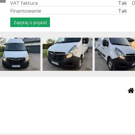
V
A
T
f
a
k
t
u
r
a
Tak
F
i
n
a
n
s
o
w
a
n
i
e
Tak
Zapytaj o pojazd