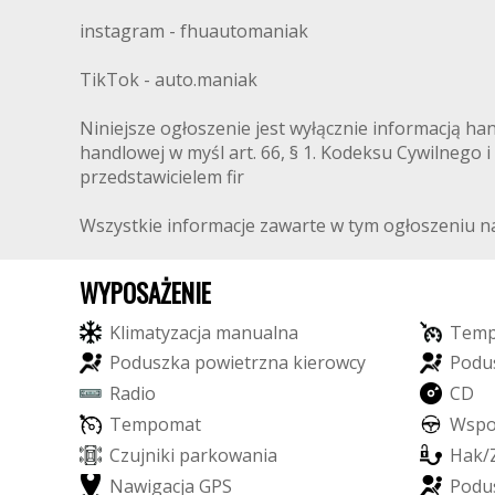
instagram - fhuautomaniak
TikTok - auto.maniak
Niniejsze ogłoszenie jest wyłącznie informacją ha
handlowej w myśl art. 66, § 1. Kodeksu Cywilnego i
przedstawicielem fir
Wszystkie informacje zawarte w tym ogłoszeniu na
WYPOSAŻENIE
K
l
i
m
a
t
y
z
a
c
j
a
m
a
n
u
a
l
n
a
T
e
m
P
o
d
u
s
z
k
a
p
o
w
i
e
t
r
z
n
a
k
i
e
r
o
w
c
y
P
o
d
u
R
a
d
i
o
C
D
T
e
m
p
o
m
a
t
W
s
p
C
z
u
j
n
i
k
i
p
a
r
k
o
w
a
n
i
a
H
a
k
/
N
a
w
i
g
a
c
j
a
G
P
S
P
o
d
u