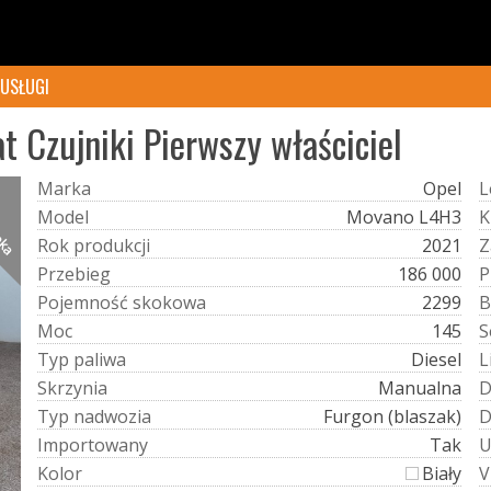
USŁUGI
 Czujniki Pierwszy właściciel
M
a
r
k
a
Opel
L
ręka
M
o
d
e
l
Movano L4H3
K
R
o
k
p
r
o
d
u
k
c
j
i
2021
Z
P
r
z
e
b
i
e
g
186 000
P
P
o
j
e
m
n
o
ś
ć
s
k
o
k
o
w
a
2299
B
M
o
c
145
S
T
y
p
p
a
l
i
w
a
Diesel
L
S
k
r
z
y
n
i
a
Manualna
T
y
p
n
a
d
w
o
z
i
a
Furgon (blaszak)
I
m
p
o
r
t
o
w
a
n
y
Tak
K
o
l
o
r
Biały
V