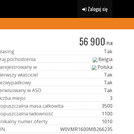
Zaloguj się
56 900
PLN
e
a
s
i
n
g
Tak
r
a
j
p
o
c
h
o
d
z
e
n
i
a
Belgia
a
r
e
j
e
s
t
r
o
w
a
n
y
w
Polska
i
e
r
w
s
z
y
w
ł
a
ś
c
i
c
i
e
l
Tak
e
z
w
y
p
a
d
k
o
w
y
Tak
e
r
w
i
s
o
w
a
n
y
w
A
S
O
Tak
i
c
z
b
a
m
i
e
j
s
c
3
D
o
p
u
s
z
c
z
a
l
n
a
m
a
s
a
c
a
ł
k
o
w
i
t
a
3500
D
o
p
u
s
z
c
z
a
l
n
a
ł
a
d
o
w
n
o
ś
ć
1100
U
n
i
k
a
l
n
y
n
u
m
e
r
o
f
e
r
t
y
1010
I
N
W0VMR1600MB266235