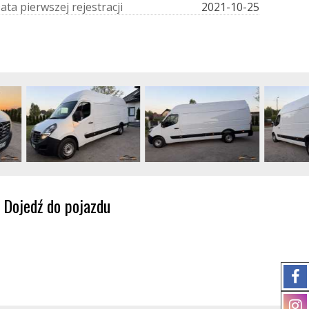
D
a
t
a
p
i
e
r
w
s
z
e
j
r
e
j
e
s
t
r
a
c
j
i
2021-10-25
Dojedź do pojazdu