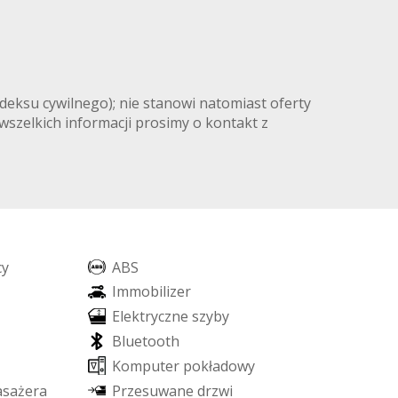
deksu cywilnego); nie stanowi natomiast oferty
 wszelkich informacji prosimy o kontakt z
c
y
A
B
S
I
m
m
o
b
i
l
i
z
e
r
E
l
e
k
t
r
y
c
z
n
e
s
z
y
b
y
B
l
u
e
t
o
o
t
h
K
o
m
p
u
t
e
r
p
o
k
ł
a
d
o
w
y
a
s
a
ż
e
r
a
P
r
z
e
s
u
w
a
n
e
d
r
z
w
i