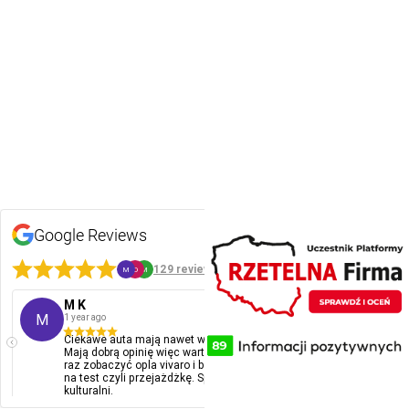
Google Reviews
5
129 reviews
M
O
M
M K
Ol
M
O
1 year ago
1 ye
Ciekawe auta mają nawet w atrakcyjnych cenach.
Pol
Mają dobrą opinię więc warto ich odwiedzić. Byłem
kont
raz zobaczyć opla vivaro i bez problemu pozwolili mi
na test czyli przejażdżkę. Spoko goście. Bardzo
kulturalni.