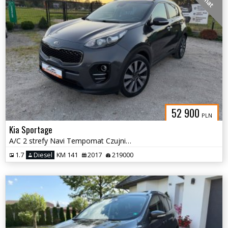
52 900
PLN
Kia Sportage
A/C 2 strefy Navi Tempomat Czujniki Kamera Alu 19
1.7
Diesel
KM 141
2017
219000