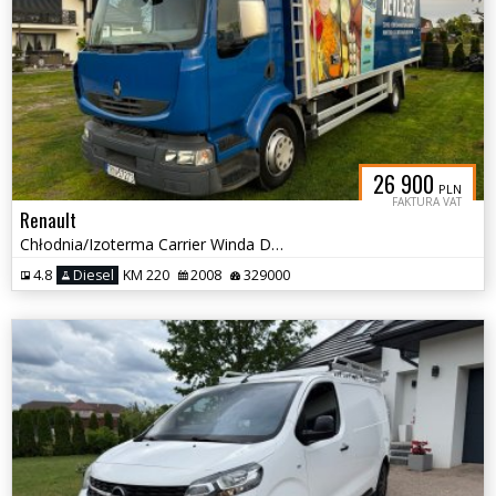
26 900
PLN
FAKTURA VAT
Renault
Chłodnia/Izoterma Carrier Winda Dhollandia
4.8
Diesel
KM 220
2008
329000