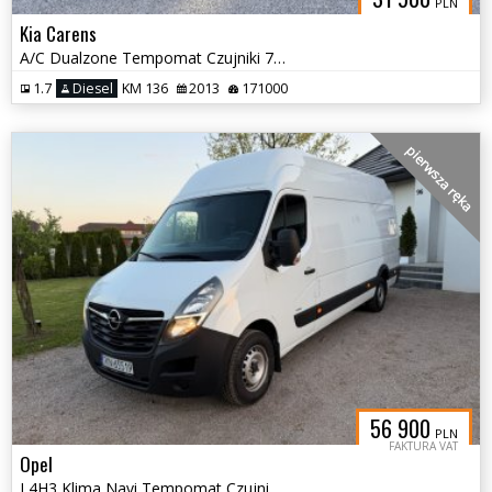
PLN
Kia Carens
A/C Dualzone Tempomat Czujniki 7 miejsc Led
1.7
Diesel
KM 136
2013
171000
pierwsza ręka
56 900
PLN
FAKTURA VAT
Opel
L4H3 Klima Navi Tempomat Czujniki Pierwszy właściciel