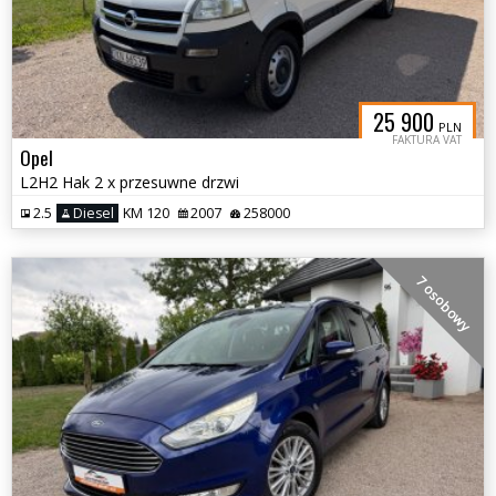
25 900
PLN
FAKTURA VAT
Opel
L2H2 Hak 2 x przesuwne drzwi
2.5
Diesel
KM 120
2007
258000
7 osobowy