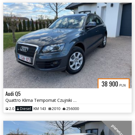
38 900
PLN
Audi Q5
Quattro Klima Tempomat Czujniki Hak
2.0
Diesel
KM 143
2010
256000
pierwsza ręka