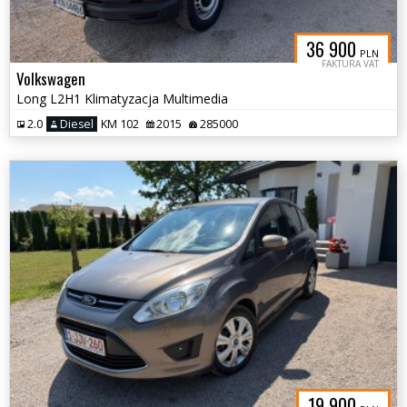
36 900
PLN
FAKTURA VAT
Volkswagen
Long L2H1 Klimatyzacja Multimedia
2.0
Diesel
KM 102
2015
285000
19 900