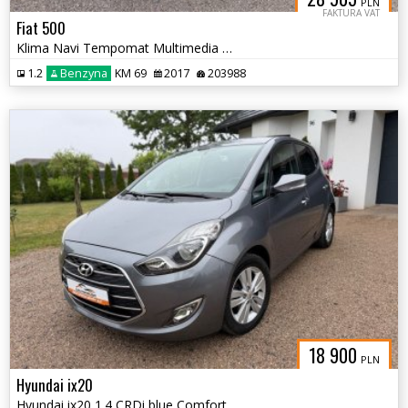
PLN
FAKTURA VAT
Fiat 500
Klima Navi Tempomat Multimedia Alu 15
1.2
Benzyna
KM 69
2017
203988
18 900
PLN
Hyundai ix20
Hyundai ix20 1.4 CRDi blue Comfort