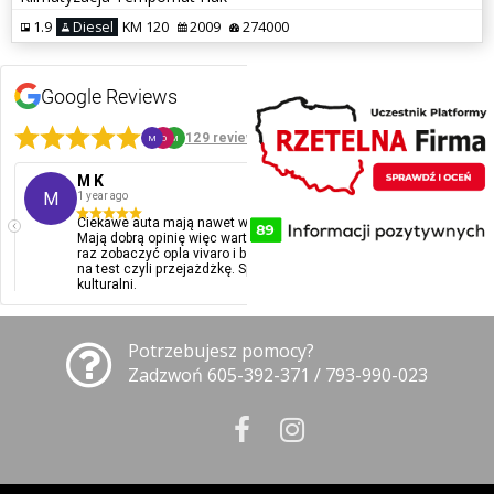
1.9
Diesel
KM 120
2009
274000
Google Reviews
5
129 reviews
M
O
M
M K
Ol
M
O
1 year ago
1 ye
Ciekawe auta mają nawet w atrakcyjnych cenach.
Pol
Mają dobrą opinię więc warto ich odwiedzić. Byłem
kont
raz zobaczyć opla vivaro i bez problemu pozwolili mi
na test czyli przejażdżkę. Spoko goście. Bardzo
kulturalni.
Potrzebujesz pomocy?
Zadzwoń 605-392-371 / 793-990-023