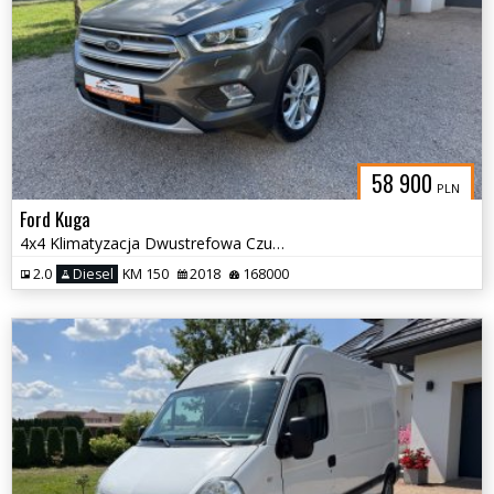
58 900
PLN
Ford Kuga
4x4 Klimatyzacja Dwustrefowa Czujniki Tempomat Nawigacja
2.0
Diesel
KM 150
2018
168000