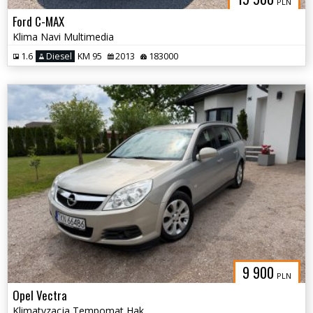
PLN
Ford C-MAX
Klima Navi Multimedia
1.6
Diesel
KM 95
2013
183000
9 900
PLN
Opel Vectra
Klimatyzacja Tempomat Hak