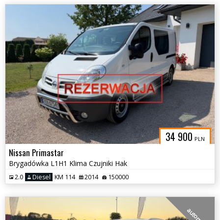
34 900
PLN
Nissan Primastar
Brygadówka L1H1 Klima Czujniki Hak
2.0
Diesel
KM 114
2014
150000
automat