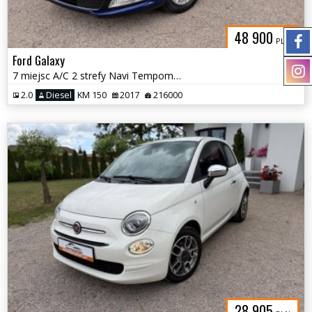
48 900
PLN
Ford Galaxy
7 miejsc A/C 2 strefy Navi Tempomat Czujniki Grzane fotele Hak
2.0
Diesel
KM 150
2017
216000
28 905