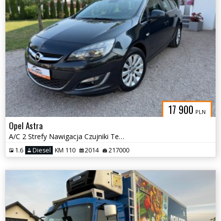
17 900
PLN
Opel Astra
A/C 2 Strefy Nawigacja Czujniki Tempomat
1.6
Diesel
KM 110
2014
217000