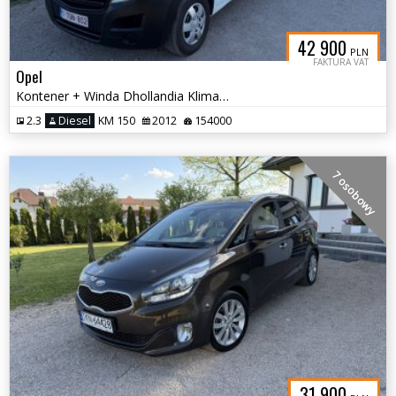
42 900
PLN
FAKTURA VAT
Opel
Kontener + Winda Dhollandia Klima Paka 4.10 m
2.3
Diesel
KM 150
2012
154000
7 osobowy
31 900