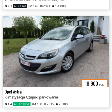
2.3
Diesel
KM 145
2021
186000
18 900
PLN
Opel Astra
Klimatyzacja Czujniki parkowania
1.4
Benzyna
KM 100
2015
201000