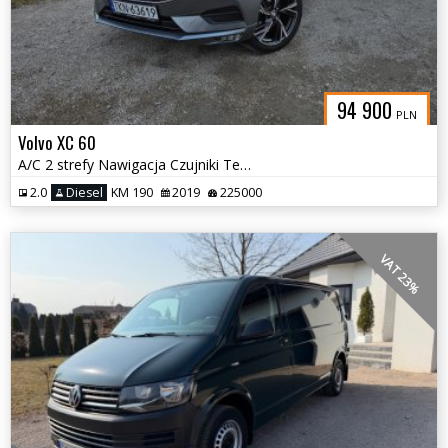
94 900
PLN
Volvo XC 60
A/C 2 strefy Nawigacja Czujniki Tempomat Alu 20
2.0
Diesel
KM 190
2019
225000
VAT 23%